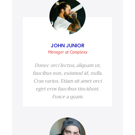
JOHN JUNIOR
Menager at Complexx
Donec orci lectus, aliquam ut,
faucibus non, euismod id, nulla.
Cras varius. Etiam sit amet orci
eget eros faucibus tincidunt.
Fusce a quam.