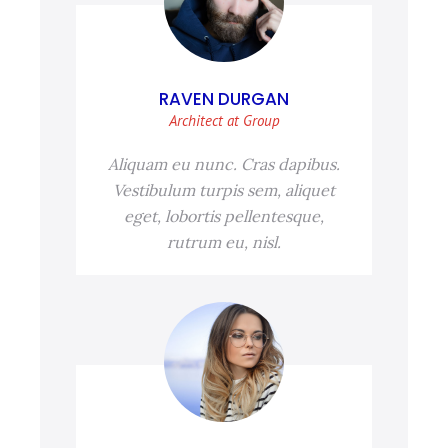
RAVEN DURGAN
Architect at Group
Aliquam eu nunc. Cras dapibus.
Vestibulum turpis sem, aliquet
eget, lobortis pellentesque,
rutrum eu, nisl.